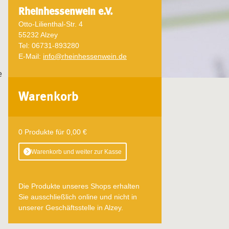
Rheinhessenwein e.V.
Otto-Lilienthal-Str. 4
55232 Alzey
Tel: 06731-893280
E-Mail:
info@rheinhessenwein.de
e
Warenkorb
0 Produkte für 0,00 €
Warenkorb und weiter zur Kasse
Die Produkte unseres Shops erhalten
Sie ausschließlich online und nicht in
unserer Geschäftsstelle in Alzey.