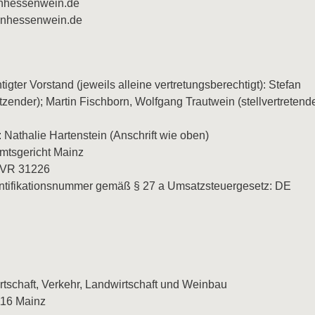
inhessenwein.de
einhessenwein.de
igter Vorstand (jeweils alleine vertretungsberechtigt): Stefan
tzender); Martin Fischborn, Wolfgang Trautwein (stellvertretend
: Nathalie Hartenstein (Anschrift wie oben)
Amtsgericht Mainz
 VR 31226
ntifikationsnummer gemäß § 27 a Umsatzsteuergesetz: DE
:
irtschaft, Verkehr, Landwirtschaft und Weinbau
5116 Mainz