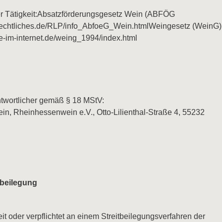
r Tätigkeit:Absatzförderungsgesetz Wein (ABFÖG
rechtliches.de/RLP/info_AbfoeG_Wein.htmlWeingesetz (WeinG)
e-im-internet.de/weing_1994/index.html
ntwortlicher gemäß § 18 MStV:
ein, Rheinhessenwein e.V., Otto-Lilienthal-Straße 4, 55232
itbeilegung
it oder verpflichtet an einem Streitbeilegungsverfahren der