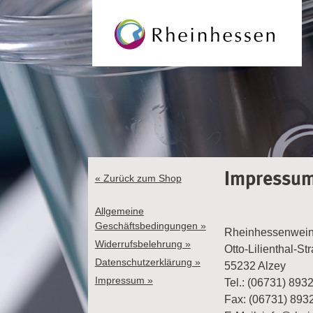
Impressu
« Zurück zum Shop
Allgemeine
Geschäftsbedingungen »
Rheinhessenwein
Widerrufsbelehrung »
Otto-Lilienthal-St
Datenschutzerklärung »
55232 Alzey
Impressum »
Tel.: (06731) 893
Fax: (06731) 893