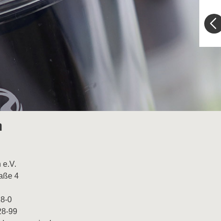
m
 e.V.
raße 4
28-0
28-99