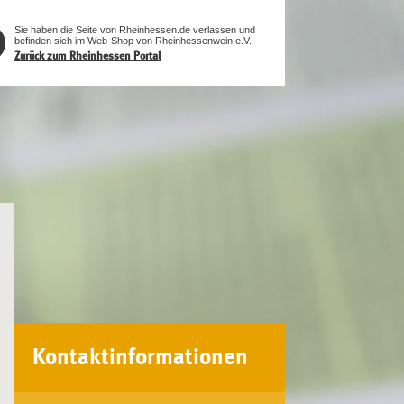
Sie haben die Seite von Rheinhessen.de verlassen und
befinden sich im Web-Shop von Rheinhessenwein e.V.
Zurück zum Rheinhessen Portal
Kontaktinformationen