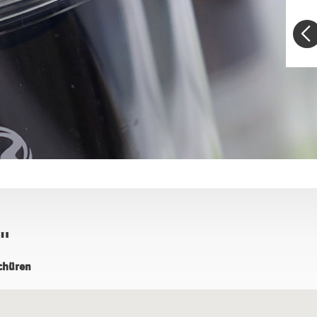
n"
schüren