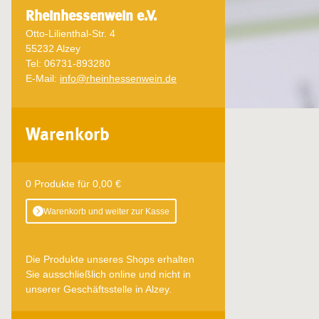
Rheinhessenwein e.V.
Otto-Lilienthal-Str. 4
55232 Alzey
Tel: 06731-893280
E-Mail:
info@rheinhessenwein.de
Warenkorb
0 Produkte für 0,00 €
Warenkorb und weiter zur Kasse
Die Produkte unseres Shops erhalten
Sie ausschließlich online und nicht in
unserer Geschäftsstelle in Alzey.