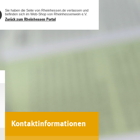
Sie haben die Seite von Rheinhessen.de verlassen und
befinden sich im Web-Shop von Rheinhessenwein e.V.
Zurück zum Rheinhessen Portal
Kontaktinformationen